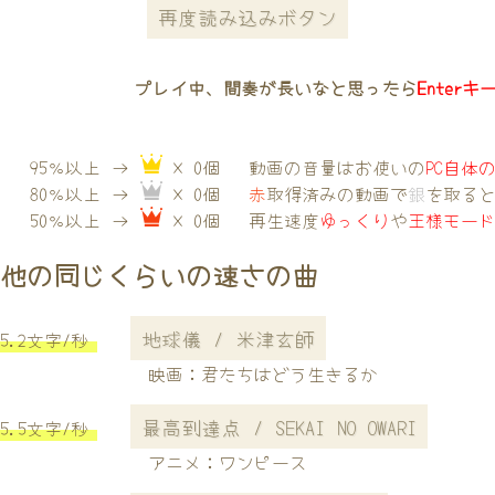
再度読み込みボタン
プレイ中、間奏が長いなと思ったら
Enterキ
95％以上 →
× 0個
動画の音量はお使いの
PC自体
80％以上 →
× 0個
赤
取得済みの動画で
銀
を取る
50％以上 →
× 0個
再生速度
ゆっくり
や
王様モー
他の同じくらいの速さの曲
地球儀 / 米津玄師
5.2文字/秒
映画：君たちはどう生きるか
最高到達点 / SEKAI NO OWARI
5.5文字/秒
アニメ：ワンピース