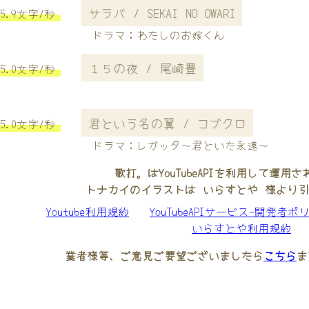
サラバ / SEKAI NO OWARI
5.9文字/秒
ドラマ：わたしのお嫁くん
１５の夜 / 尾崎豊
5.0文字/秒
君という名の翼 / コブクロ
5.0文字/秒
ドラマ：レガッタ〜君といた永遠〜
歌打。はYouTubeAPIを利用して運用
トナカイのイラストは いらすとや 様より
Youtube利用規約
YouTubeAPIサービス-開発者ポ
いらすとや利用規約
業者様等、ご意見ご要望ございましたら
こちら
ま