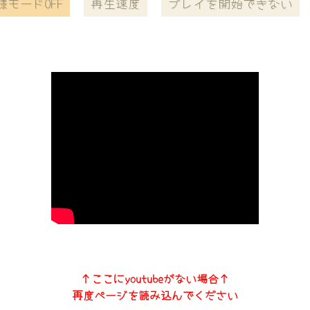
様モードOFF
再生速度
プレイを開始できない
↑ここにyoutubeがない場合↑
再度ページを読み込んでください