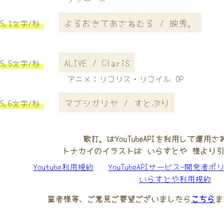
よるおきてあさねむる / 映秀。
5.1文字/秒
ALIVE / ClariS
5.5文字/秒
アニメ：リコリス・リコイル OP
マブシガリヤ / すとぷり
5.6文字/秒
歌打。はYouTubeAPIを利用して運用
トナカイのイラストは いらすとや 様より
Youtube利用規約
YouTubeAPIサービス-開発者ポ
いらすとや利用規約
業者様等、ご意見ご要望ございましたら
こちら
ま