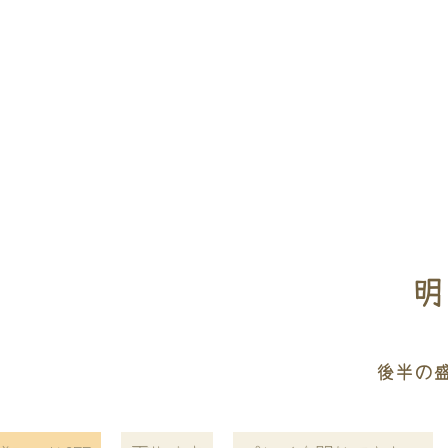
明
後半の