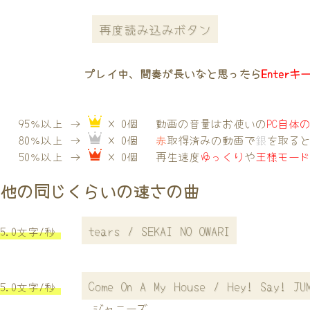
再度読み込みボタン
プレイ中、間奏が長いなと思ったら
Enterキ
95％以上 →
× 0個
動画の音量はお使いの
PC自体
80％以上 →
× 0個
赤
取得済みの動画で
銀
を取る
50％以上 →
× 0個
再生速度
ゆっくり
や
王様モー
他の同じくらいの速さの曲
tears / SEKAI NO OWARI
5.0文字/秒
Come On A My House / Hey! Say! JU
5.0文字/秒
ジャニーズ