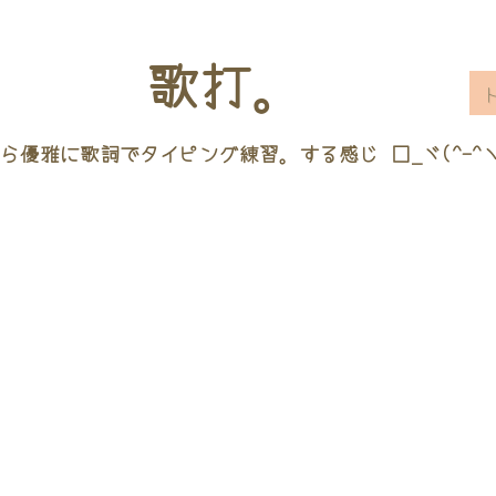
歌打。
ら優雅に歌詞でタイピング練習。する感じ □_ヾ(^-^