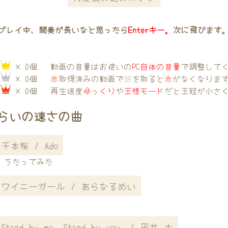
プレイ中、間奏が長いなと思ったら
Enterキー。
次に飛びます
→
× 0個
動画の音量はお使いの
PC自体の音量
で調整して
→
× 0個
赤
取得済みの動画で
銀
を取ると
赤
がなくなりま
→
× 0個
再生速度
ゆっくり
や
王様モード
だと王冠が小さ
らいの速さの曲
千本桜 / Ado
うたってみた
ワイニーガール / あらなるめい
Stand by me, Stand by you. / 平井 大