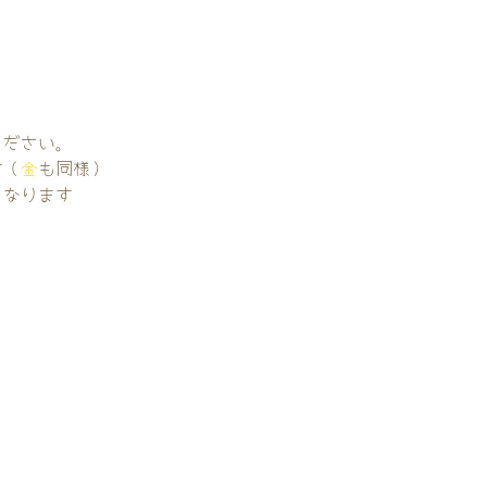
。
ください。
す（
金
も同様）
くなります