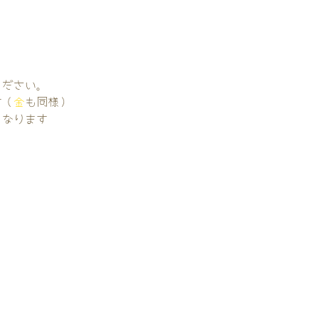
。
ください。
す（
金
も同様）
くなります