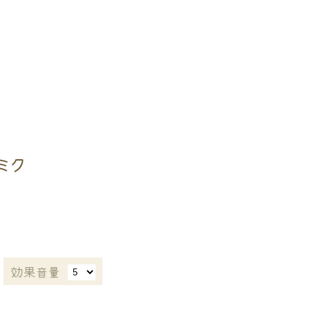
ミク
効果音量