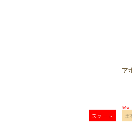
ア
スタート
王