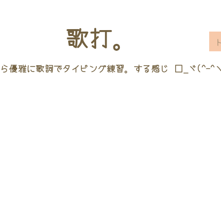
歌打。
ら優雅に歌詞でタイピング練習。する感じ □_ヾ(^-^