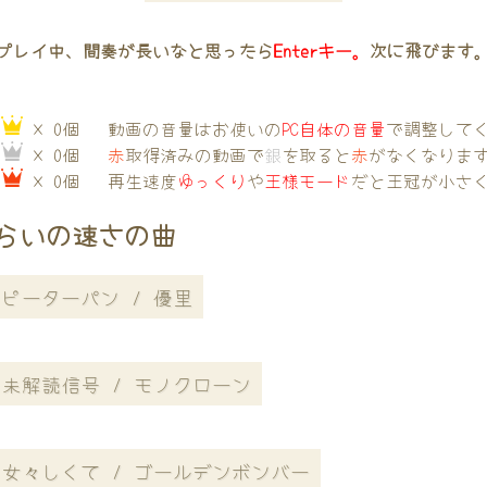
プレイ中、間奏が長いなと思ったら
Enterキー。
次に飛びます
→
× 0個
動画の音量はお使いの
PC自体の音量
で調整して
→
× 0個
赤
取得済みの動画で
銀
を取ると
赤
がなくなりま
→
× 0個
再生速度
ゆっくり
や
王様モード
だと王冠が小さ
らいの速さの曲
ピーターパン / 優里
未解読信号 / モノクローン
女々しくて / ゴールデンボンバー