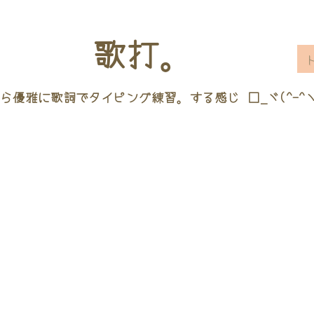
歌打。
ら優雅に歌詞でタイピング練習。する感じ □_ヾ(^-^