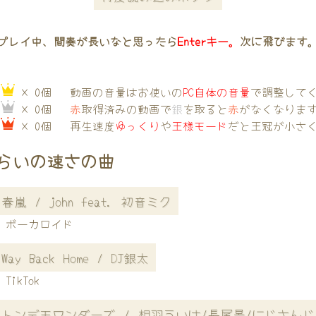
プレイ中、間奏が長いなと思ったら
Enterキー。
次に飛びます
→
× 0個
動画の音量はお使いの
PC自体の音量
で調整して
→
× 0個
赤
取得済みの動画で
銀
を取ると
赤
がなくなりま
→
× 0個
再生速度
ゆっくり
や
王様モード
だと王冠が小さ
らいの速さの曲
春嵐 / john feat. 初音ミク
ボーカロイド
Way Back Home / DJ銀太
TikTok
トンデモワンダーズ / 相羽ういは/長尾景/にじさんじ