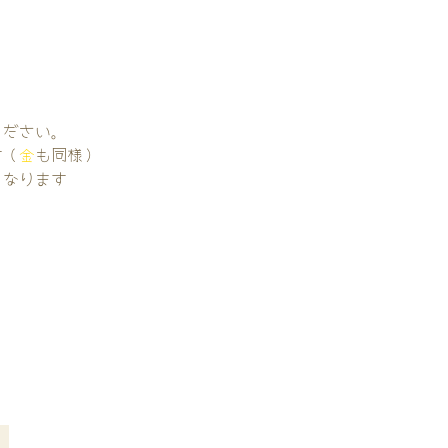
。
ください。
す（
金
も同様）
くなります