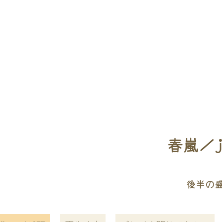
春嵐／j
後半の