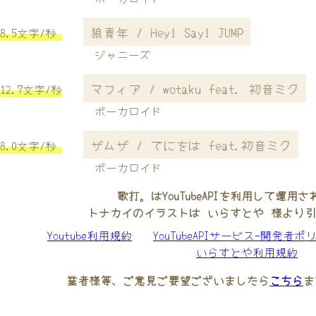
狼青年 / Hey! Say! JUMP
8.5文字/秒
ジャニーズ
マフィア / wotaku feat. 初音ミク
12.7文字/秒
ボーカロイド
ザムザ / てにをは feat.初音ミク
8.0文字/秒
ボーカロイド
歌打。はYouTubeAPIを利用して運用
トナカイのイラストは いらすとや 様より
Youtube利用規約
YouTubeAPIサービス-開発者ポ
いらすとや利用規約
業者様等、ご意見ご要望ございましたら
こちら
ま