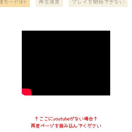
様モードOFF
再生速度
プレイを開始できない
↑ここにyoutubeがない場合↑
再度ページを読み込んでください