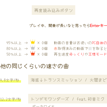
再度読み込みボタン
プレイ中、間奏が長いなと思ったら
Enterキ
95％以上 →
× 0個
動画の音量はお使いの
PC自体
80％以上 →
× 0個
赤
取得済みの動画で
銀
を取る
50％以上 →
× 0個
再生速度
ゆっくり
や
王様モー
他の同じくらいの速さの曲
海底↓トランスミッション / 火閻ま
9.8文字/秒
トンデモワンダーズ / feat.初音ミク (+
12.2文字/秒
ボーカロイド