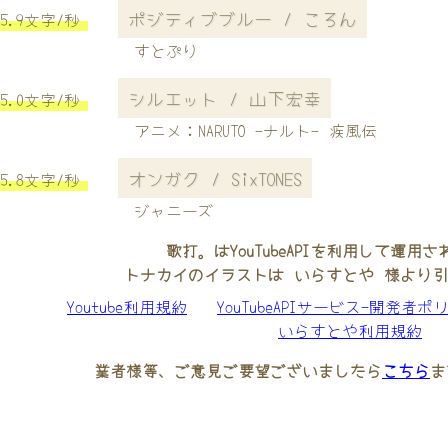
ポジティブブルー / ころん
5.9文字/秒
すとぷり
シルエット / 山下宏幸
5.0文字/秒
アニメ：NARUTO -ナルト- 疾風伝
オンガク / SixTONES
5.8文字/秒
ジャニーズ
歌打。はYouTubeAPIを利用して運用
トナカイのイラストは いらすとや 様より
Youtube利用規約
YouTubeAPIサービス-開発者ポ
いらすとや利用規約
業者様等、ご意見ご要望ございましたら
こちら
ま