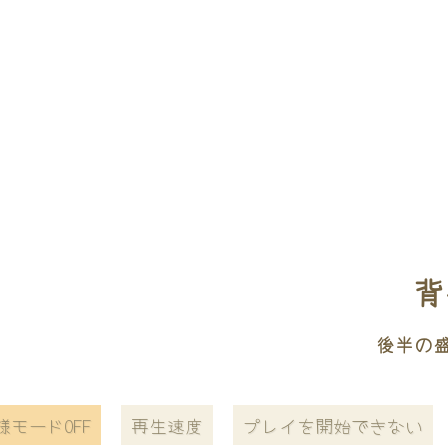
背
後半の
様モードOFF
再生速度
プレイを開始できない