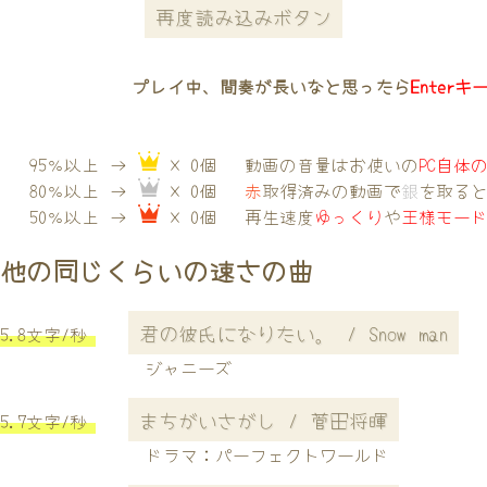
再度読み込みボタン
プレイ中、間奏が長いなと思ったら
Enterキ
95％以上 →
× 0個
動画の音量はお使いの
PC自体
80％以上 →
× 0個
赤
取得済みの動画で
銀
を取る
50％以上 →
× 0個
再生速度
ゆっくり
や
王様モー
他の同じくらいの速さの曲
君の彼氏になりたい。 / Snow man
5.8文字/秒
ジャニーズ
まちがいさがし / 菅田将暉
5.7文字/秒
ドラマ：パーフェクトワールド