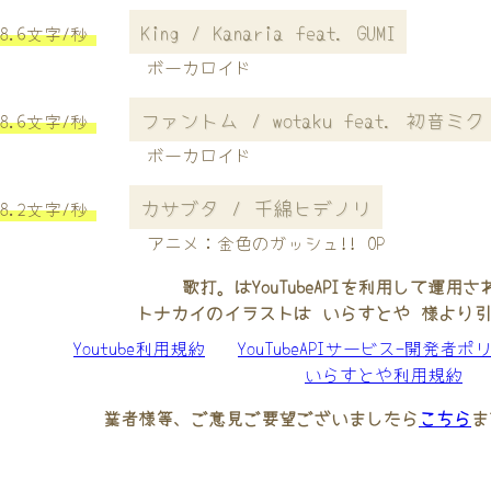
King / Kanaria feat. GUMI
8.6文字/秒
ボーカロイド
ファントム / wotaku feat. 初音ミク
8.6文字/秒
ボーカロイド
カサブタ / 千綿ヒデノリ
8.2文字/秒
アニメ：金色のガッシュ!! OP
歌打。はYouTubeAPIを利用して運用
トナカイのイラストは いらすとや 様より
Youtube利用規約
YouTubeAPIサービス-開発者ポ
いらすとや利用規約
業者様等、ご意見ご要望ございましたら
こちら
ま