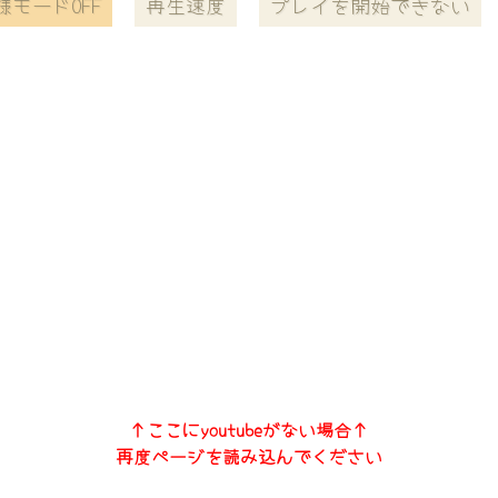
様モードOFF
再生速度
プレイを開始できない
↑ここにyoutubeがない場合↑
再度ページを読み込んでください