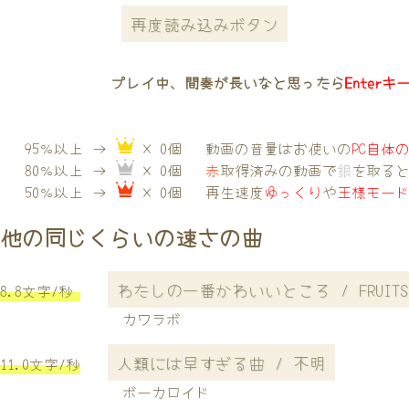
再度読み込みボタン
プレイ中、間奏が長いなと思ったら
Enterキ
95％以上 →
× 0個
動画の音量はお使いの
PC自体
80％以上 →
× 0個
赤
取得済みの動画で
銀
を取る
50％以上 →
× 0個
再生速度
ゆっくり
や
王様モー
他の同じくらいの速さの曲
わたしの一番かわいいところ / FRUITS Z
8.8文字/秒
カワラボ
人類には早すぎる曲 / 不明
11.0文字/秒
ボーカロイド