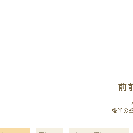
前前
後半の