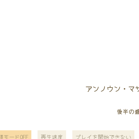
アンノウン・マザー
後半の
様モードOFF
再生速度
プレイを開始できない