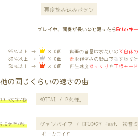
再度読み込みボタン
プレイ中、間奏が長いなと思ったら
Enterキ
95％以上 →
× 0個
動画の音量はお使いの
PC自体
80％以上 →
× 0個
赤
取得済みの動画で
銀
を取る
50％以上 →
× 0個
再生速度
ゆっくり
や
王様モー
他の同じくらいの速さの曲
MOTTAI / P丸様。
10.5文字/秒
ヴァンパイア / DECO*27 feat. 初音
9.6文字/秒
ボーカロイド