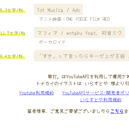
Tot Musica / Ado
8.3文字/秒
アニメ映画：ONE PIECE FILM RED
マフィア / wotaku feat. 初音ミク
12.7文字/秒
ボーカロイド
「すき」って言ったらキーが上がる曲 
8.4文字/秒
歌打。はYouTubeAPIを利用して運用
トナカイのイラストは いらすとや 様より
Youtube利用規約
YouTubeAPIサービス-開発者ポ
いらすとや利用規約
業者様等、ご意見ご要望ございましたら
こちら
ま