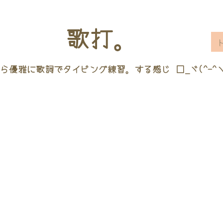
歌打。
ら優雅に歌詞でタイピング練習。する感じ □_ヾ(^-^