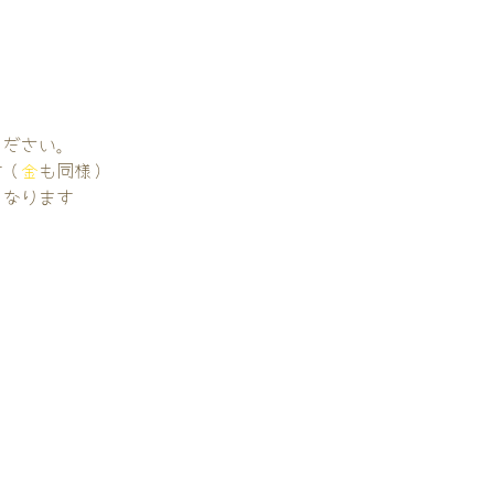
。
ください。
す（
金
も同様）
くなります