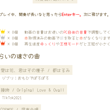
プレイ中、間奏が長いなと思ったら
Enterキー。
次に飛びます
→
× 0個
動画の音量はお使いの
PC自体の音量
で調整して
→
× 0個
赤
取得済みの動画で
銀
を取ると
赤
がなくなりま
→
× 0個
再生速度
ゆっくり
や
王様モード
だと王冠が小さ
らいの速さの曲
愛は花、君はその種子 / 都はるみ
ジブリ：おもひでぽろぽろ
接吻 / Original Love & Ovall
TikTok2021
COSMOS / 混声合唱