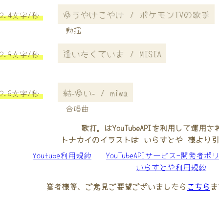
ゆうやけこやけ / ポケモンTVの歌手
2.4文字/秒
動揺
逢いたくていま / MISIA
2.9文字/秒
結‐ゆい‐ / miwa
2.6文字/秒
合唱曲
歌打。はYouTubeAPIを利用して運用
トナカイのイラストは いらすとや 様より
Youtube利用規約
YouTubeAPIサービス-開発者ポ
いらすとや利用規約
業者様等、ご意見ご要望ございましたら
こちら
ま