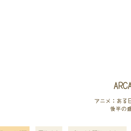
AR
アニメ：ある
後半の