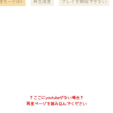
様モードOFF
再生速度
プレイを開始できない
↑ここにyoutubeがない場合↑
再度ページを読み込んでください