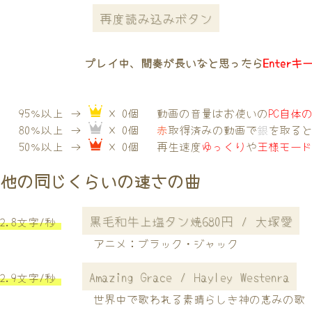
再度読み込みボタン
プレイ中、間奏が長いなと思ったら
Enterキ
95％以上 →
× 0個
動画の音量はお使いの
PC自体
80％以上 →
× 0個
赤
取得済みの動画で
銀
を取る
50％以上 →
× 0個
再生速度
ゆっくり
や
王様モー
他の同じくらいの速さの曲
黒毛和牛上塩タン焼680円 / 大塚愛
2.8文字/秒
アニメ：ブラック・ジャック
Amazing Grace / Hayley Westenra
2.9文字/秒
世界中で歌われる素晴らしき神の恵みの歌