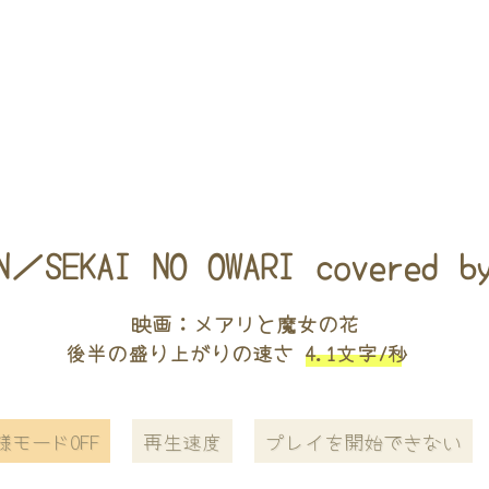
N／SEKAI NO OWARI covered b
映画：メアリと魔女の花
後半の盛り上がりの速さ
4.1文字/秒
様モードOFF
再生速度
プレイを開始できない