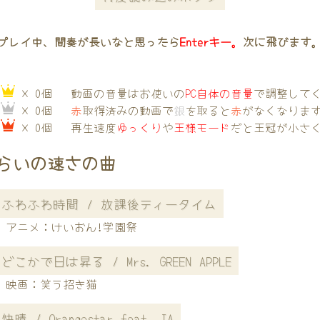
プレイ中、間奏が長いなと思ったら
Enterキー。
次に飛びます
→
× 0個
動画の音量はお使いの
PC自体の音量
で調整して
→
× 0個
赤
取得済みの動画で
銀
を取ると
赤
がなくなりま
→
× 0個
再生速度
ゆっくり
や
王様モード
だと王冠が小さ
らいの速さの曲
ふわふわ時間 / 放課後ティータイム
アニメ：けいおん!学園祭
どこかで日は昇る / Mrs. GREEN APPLE
映画：笑う招き猫
快晴 / Orangestar feat. IA