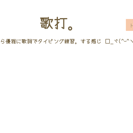
歌打。
ら優雅に歌詞でタイピング練習。する感じ □_ヾ(^-^