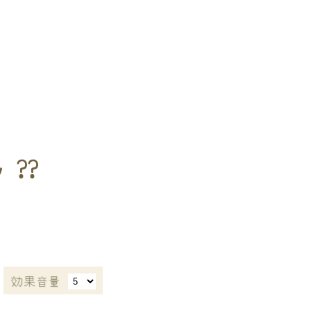
y ??
効果音量