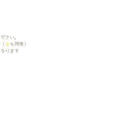
。
ください。
す（
金
も同様）
くなります