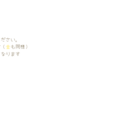
。
ください。
す（
金
も同様）
くなります