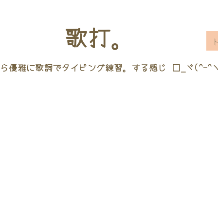
歌打。
ら優雅に歌詞でタイピング練習。する感じ □_ヾ(^-^