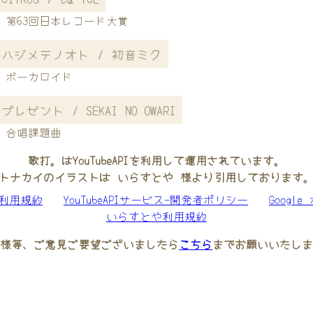
第63回日本レコード大賞
ハジメテノオト / 初音ミク
ボーカロイド
プレゼント / SEKAI NO OWARI
合唱課題曲
歌打。はYouTubeAPIを利用して運用されています。
トナカイのイラストは いらすとや 様より引用しております
be利用規約
YouTubeAPIサービス-開発者ポリシー
Googl
いらすとや利用規約
様等、ご意見ご要望ございましたら
こちら
までお願いいたしま