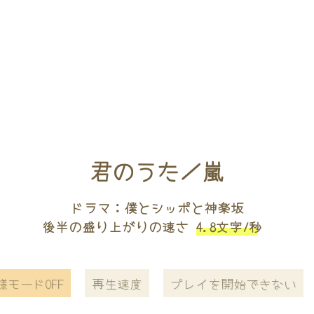
君のうた／嵐
ドラマ：僕とシッポと神楽坂
後半の盛り上がりの速さ
4.8文字/秒
様モードOFF
再生速度
プレイを開始できない