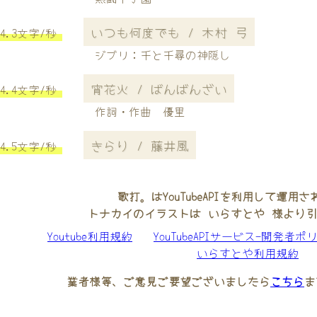
いつも何度でも / 木村 弓
4.3文字/秒
ジブリ：千と千尋の神隠し
宵花火 / ばんばんざい
4.4文字/秒
作詞・作曲 優里
きらり / 藤井風
4.5文字/秒
歌打。はYouTubeAPIを利用して運用
トナカイのイラストは いらすとや 様より
Youtube利用規約
YouTubeAPIサービス-開発者ポ
いらすとや利用規約
業者様等、ご意見ご要望ございましたら
こちら
ま