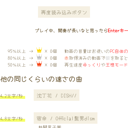
再度読み込みボタン
プレイ中、間奏が長いなと思ったら
Enterキ
95％以上 →
× 0個
動画の音量はお使いの
PC自体
80％以上 →
× 0個
赤
取得済みの動画で
銀
を取る
50％以上 →
× 0個
再生速度
ゆっくり
や
王様モー
他の同じくらいの速さの曲
沈丁花 / DISH//
4.2文字/秒
宿命 / Official髭男dism
4.8文字/秒
熱闘甲子園