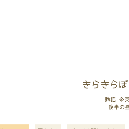
きらきらぼ
動揺 ※
後半の