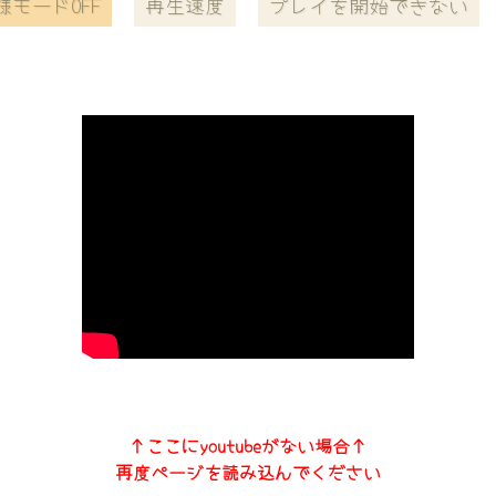
様モードOFF
再生速度
プレイを開始できない
↑ここにyoutubeがない場合↑
再度ページを読み込んでください