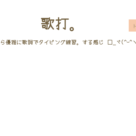
歌打。
ら優雅に歌詞でタイピング練習。する感じ □_ヾ(^-^