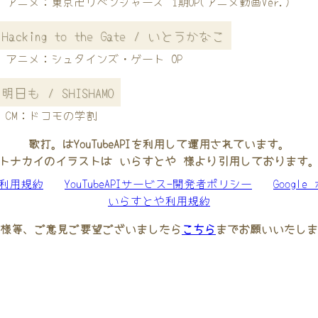
アニメ：東京卍リベンジャーズ 1期OP(アニメ動画Ver.)
Hacking to the Gate / いとうかなこ
アニメ：シュタインズ・ゲート OP
明日も / SHISHAMO
CM：ドコモの学割
歌打。はYouTubeAPIを利用して運用されています。
トナカイのイラストは いらすとや 様より引用しております
be利用規約
YouTubeAPIサービス-開発者ポリシー
Googl
いらすとや利用規約
様等、ご意見ご要望ございましたら
こちら
までお願いいたしま