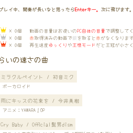
プレイ中、間奏が長いなと思ったら
Enterキー。
次に飛びます
→
× 0個
動画の音量はお使いの
PC自体の音量
で調整して
→
× 0個
赤
取得済みの動画で
銀
を取ると
赤
がなくなりま
→
× 0個
再生速度
ゆっくり
や
王様モード
だと王冠が小さ
らいの速さの曲
ミラクルペイント / 初音ミク
ボーカロイド
雨にキッスの花束を / 今井美樹
アニメ：YAWARA！OP
Cry Baby / Official髭男dism