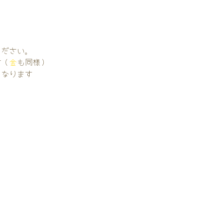
。
ください。
す（
金
も同様）
くなります