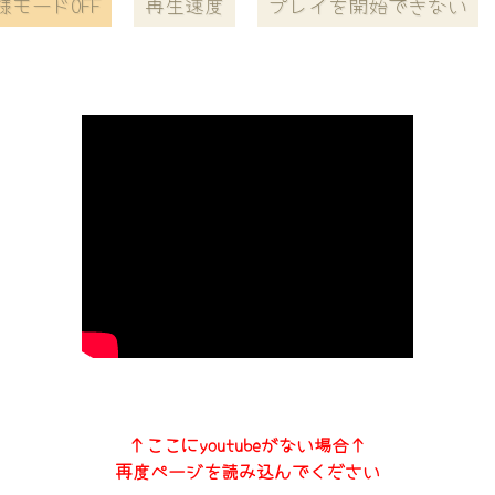
様モードOFF
再生速度
プレイを開始できない
↑ここにyoutubeがない場合↑
再度ページを読み込んでください