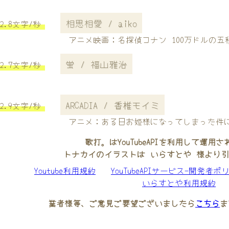
相思相愛 / aiko
2.8文字/秒
アニメ映画：名探偵コナン 100万ドルの五
蛍 / 福山雅治
2.7文字/秒
ARCADIA / 香椎モイミ
2.9文字/秒
アニメ：ある日お姫様になってしまった件
歌打。はYouTubeAPIを利用して運用
トナカイのイラストは いらすとや 様より
Youtube利用規約
YouTubeAPIサービス-開発者ポ
いらすとや利用規約
業者様等、ご意見ご要望ございましたら
こちら
ま