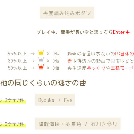
再度読み込みボタン
プレイ中、間奏が長いなと思ったら
Enterキ
95％以上 →
× 0個
動画の音量はお使いの
PC自体
80％以上 →
× 0個
赤
取得済みの動画で
銀
を取る
50％以上 →
× 0個
再生速度
ゆっくり
や
王様モー
他の同じくらいの速さの曲
Byouka / Eve
2.3文字/秒
津軽海峡・冬景色 / 石川さゆり
2.5文字/秒