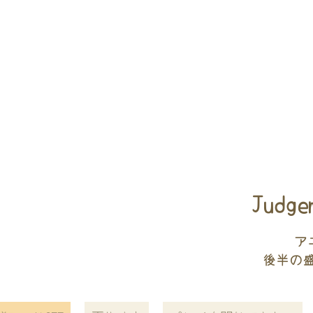
Judge
ア
後半の