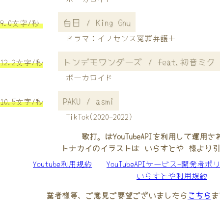
白日 / King Gnu
9.0文字/秒
ドラマ：イノセンス冤罪弁護士
トンデモワンダーズ / feat.初音ミク (+
12.2文字/秒
ボーカロイド
PAKU / asmi
10.5文字/秒
TikTok(2020-2022)
歌打。はYouTubeAPIを利用して運用
トナカイのイラストは いらすとや 様より
Youtube利用規約
YouTubeAPIサービス-開発者ポ
いらすとや利用規約
業者様等、ご意見ご要望ございましたら
こちら
ま