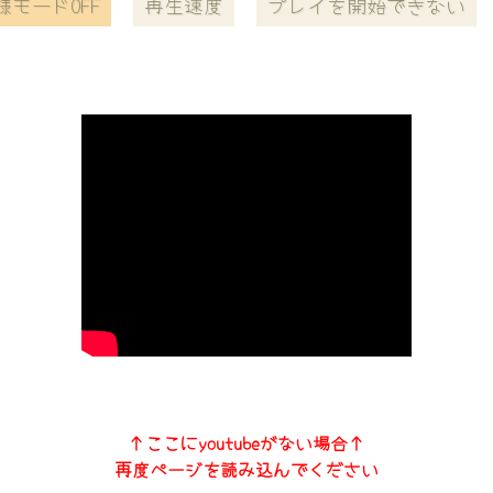
様モードOFF
再生速度
プレイを開始できない
↑ここにyoutubeがない場合↑
再度ページを読み込んでください