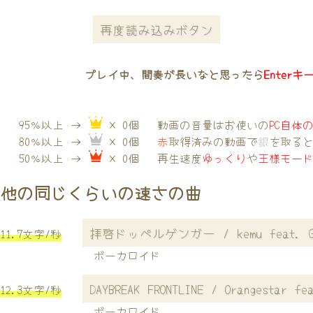
再度読み込みボタン
プレイ中、間奏が長いなと思ったら
Enterキ
95％以上 →
× 0個
動画の音量はお使いの
PC自体
80％以上 →
× 0個
赤
取得済みの動画で
銀
を取る
50％以上 →
× 0個
再生速度
ゆっくり
や
王様モー
他の同じくらいの速さの曲
拝啓ドッペルゲンガー / kemu feat. G
11.7文字/秒
ボーカロイド
DAYBREAK FRONTLINE / Orangestar fe
12.3文字/秒
ボーカロイド