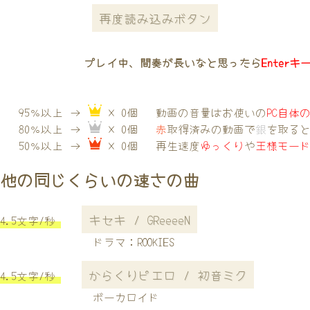
再度読み込みボタン
プレイ中、間奏が長いなと思ったら
Enterキ
95％以上 →
× 0個
動画の音量はお使いの
PC自体
80％以上 →
× 0個
赤
取得済みの動画で
銀
を取る
50％以上 →
× 0個
再生速度
ゆっくり
や
王様モー
他の同じくらいの速さの曲
キセキ / GReeeeN
4.5文字/秒
ドラマ：ROOKIES
からくりピエロ / 初音ミク
4.5文字/秒
ボーカロイド