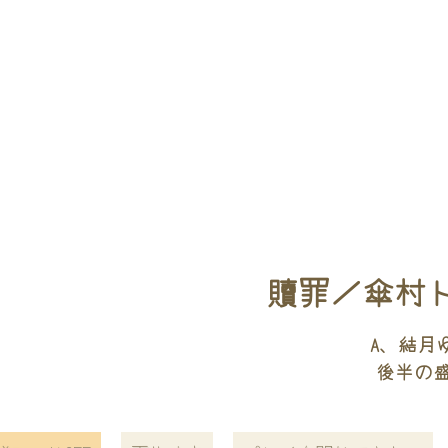
贖罪／傘村ト
A、結月ゆ
後半の