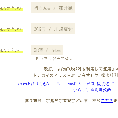
何なんw / 藤井風
4.7文字/秒
366日 / 川崎鷹也
4.3文字/秒
GLOW / idom
4.7文字/秒
ドラマ：競争の番人
歌打。はYouTubeAPIを利用して運用
トナカイのイラストは いらすとや 様より
Youtube利用規約
YouTubeAPIサービス-開発者ポ
いらすとや利用規約
業者様等、ご意見ご要望ございましたら
こちら
ま