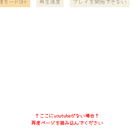
様モードOFF
再生速度
プレイを開始できない
↑ここにyoutubeがない場合↑
再度ページを読み込んでください