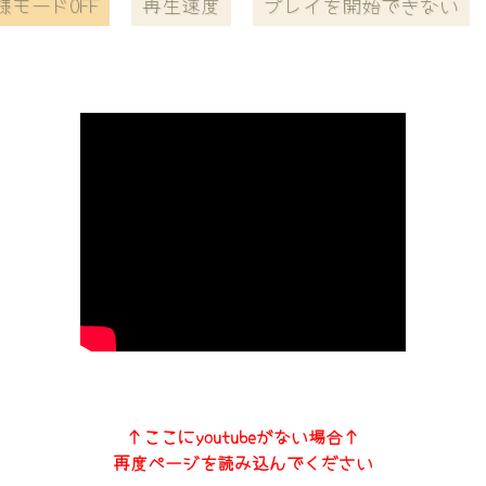
様モードOFF
再生速度
プレイを開始できない
↑ここにyoutubeがない場合↑
再度ページを読み込んでください