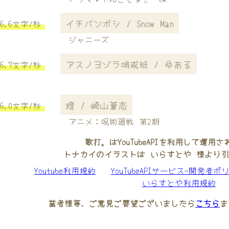
イチバンボシ / Snow Man
6.6文字/秒
ジャニーズ
アスノヨゾラ哨戒班 / ゆある
6.7文字/秒
燈 / 崎山蒼志
6.0文字/秒
アニメ：呪術廻戦 第2期
歌打。はYouTubeAPIを利用して運用
トナカイのイラストは いらすとや 様より
Youtube利用規約
YouTubeAPIサービス-開発者ポ
いらすとや利用規約
業者様等、ご意見ご要望ございましたら
こちら
ま