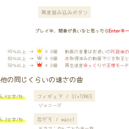
再度読み込みボタン
プレイ中、間奏が長いなと思ったら
Enterキ
95％以上 →
× 0個
動画の音量はお使いの
PC自体
80％以上 →
× 0個
赤
取得済みの動画で
銀
を取る
50％以上 →
× 0個
再生速度
ゆっくり
や
王様モー
他の同じくらいの速さの曲
フィギュア / SixTONES
6.9文字/秒
ジャニーズ
恋だろ / wacci
6.3文字/秒
ドラマ；やんごとなき一族