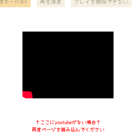
様モードOFF
再生速度
プレイを開始できない
↑ここにyoutubeがない場合↑
再度ページを読み込んでください