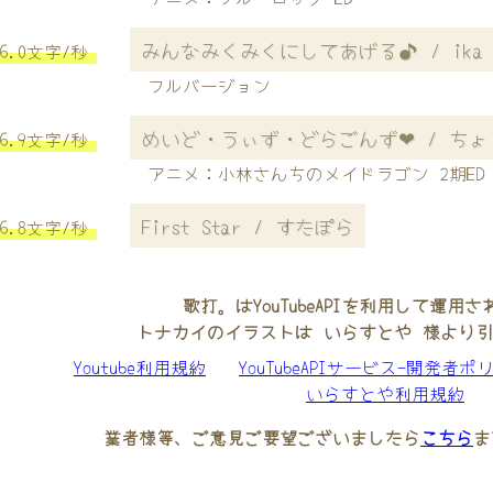
みんなみくみくにしてあげる♪ / ika 
6.0文字/秒
フルバージョン
めいど・うぃず・どらごんず❤︎ / ち
6.9文字/秒
アニメ：小林さんちのメイドラゴン 2期ED
First Star / すたぽら
6.8文字/秒
歌打。はYouTubeAPIを利用して運用
トナカイのイラストは いらすとや 様より
Youtube利用規約
YouTubeAPIサービス-開発者ポ
いらすとや利用規約
業者様等、ご意見ご要望ございましたら
こちら
ま