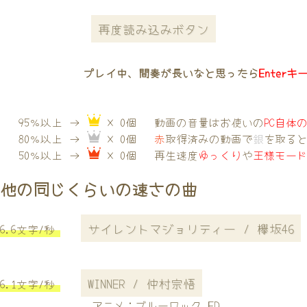
再度読み込みボタン
プレイ中、間奏が長いなと思ったら
Enterキ
95％以上 →
× 0個
動画の音量はお使いの
PC自体
80％以上 →
× 0個
赤
取得済みの動画で
銀
を取る
50％以上 →
× 0個
再生速度
ゆっくり
や
王様モー
他の同じくらいの速さの曲
サイレントマジョリティー / 欅坂46
6.6文字/秒
WINNER / 仲村宗悟
6.1文字/秒
アニメ：ブルーロック ED