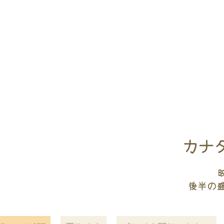
カナタ
後半の