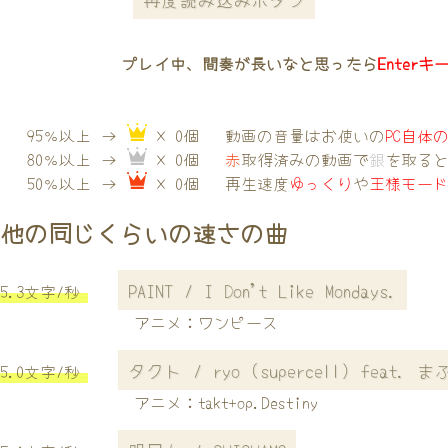
プレイ中、間奏が長いなと思ったら
Enterキ
95％以上 →
× 0個
動画の音量はお使いの
PC自体
80％以上 →
× 0個
赤
取得済みの動画で
銀
を取る
50％以上 →
× 0個
再生速度
ゆっくり
や
王様モー
他の同じくらいの速さの曲
PAINT / I Don't Like Mondays.
5.3文字/秒
アニメ：ワンピース
タクト / ryo (supercell) feat. ま
5.0文字/秒
アニメ：takt+op.Destiny