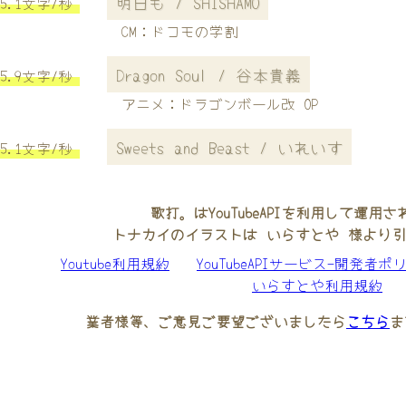
明日も / SHISHAMO
5.1文字/秒
CM：ドコモの学割
Dragon Soul / 谷本貴義
5.9文字/秒
アニメ：ドラゴンボール改 OP
Sweets and Beast / いれいす
5.1文字/秒
歌打。はYouTubeAPIを利用して運用
トナカイのイラストは いらすとや 様より
Youtube利用規約
YouTubeAPIサービス-開発者ポ
いらすとや利用規約
業者様等、ご意見ご要望ございましたら
こちら
ま