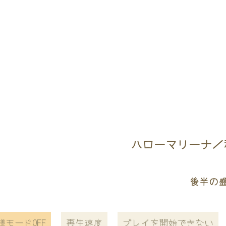
ハローマリーナ／稲
後半の
様モードOFF
再生速度
プレイを開始できない