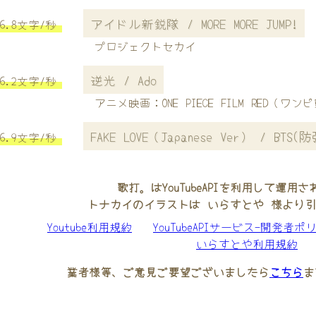
アイドル新鋭隊 / MORE MORE JUMP!
6.8文字/秒
プロジェクトセカイ
逆光 / Ado
6.2文字/秒
アニメ映画：ONE PIECE FILM RED（ワン
FAKE LOVE（Japanese Ver） / BTS
6.9文字/秒
歌打。はYouTubeAPIを利用して運用
トナカイのイラストは いらすとや 様より
Youtube利用規約
YouTubeAPIサービス-開発者ポ
いらすとや利用規約
業者様等、ご意見ご要望ございましたら
こちら
ま