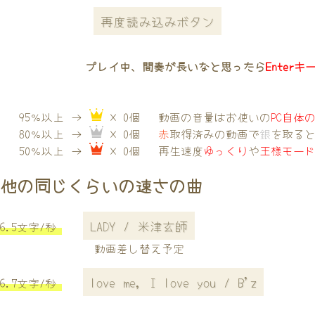
再度読み込みボタン
プレイ中、間奏が長いなと思ったら
Enterキ
95％以上 →
× 0個
動画の音量はお使いの
PC自体
80％以上 →
× 0個
赤
取得済みの動画で
銀
を取る
50％以上 →
× 0個
再生速度
ゆっくり
や
王様モー
他の同じくらいの速さの曲
LADY / 米津玄師
6.5文字/秒
動画差し替え予定
love me, I love you / B'z
6.7文字/秒