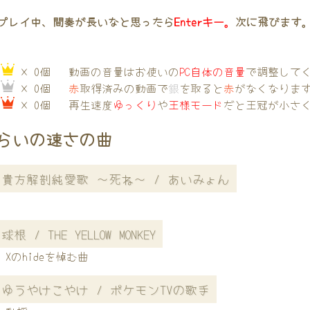
プレイ中、間奏が長いなと思ったら
Enterキー。
次に飛びます
→
× 0個
動画の音量はお使いの
PC自体の音量
で調整して
→
× 0個
赤
取得済みの動画で
銀
を取ると
赤
がなくなりま
→
× 0個
再生速度
ゆっくり
や
王様モード
だと王冠が小さ
らいの速さの曲
貴方解剖純愛歌 〜死ね〜 / あいみょん
球根 / THE YELLOW MONKEY
Xのhideを悼む曲
ゆうやけこやけ / ポケモンTVの歌手