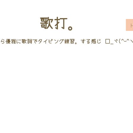
歌打。
ら優雅に歌詞でタイピング練習。する感じ □_ヾ(^-^