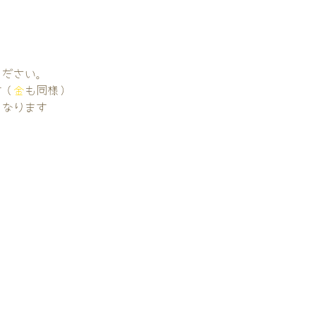
。
ください。
す（
金
も同様）
くなります