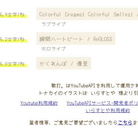
Colorful Dreams! Colorful 
6.9文字/秒
ラブライブ
瞬間ハートビート / ReGLOSS
6.2文字/秒
ホロライブ
かくれんぼ / 優里
6.0文字/秒
歌打。はYouTubeAPIを利用して運用
トナカイのイラストは いらすとや 様より
Youtube利用規約
YouTubeAPIサービス-開発者ポ
いらすとや利用規約
業者様等、ご意見ご要望ございましたら
こちら
ま