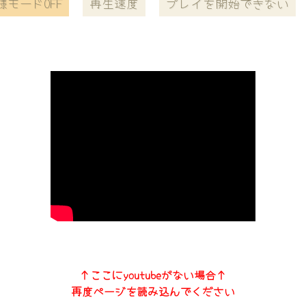
様モードOFF
再生速度
プレイを開始できない
↑ここにyoutubeがない場合↑
再度ページを読み込んでください