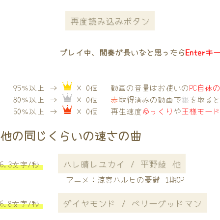
再度読み込みボタン
プレイ中、間奏が長いなと思ったら
Enterキ
95％以上 →
× 0個
動画の音量はお使いの
PC自体
80％以上 →
× 0個
赤
取得済みの動画で
銀
を取る
50％以上 →
× 0個
再生速度
ゆっくり
や
王様モー
他の同じくらいの速さの曲
ハレ晴レユカイ / 平野綾 他
6.3文字/秒
アニメ：涼宮ハルヒの憂鬱 1期OP
ダイヤモンド / ベリーグッドマン
6.8文字/秒