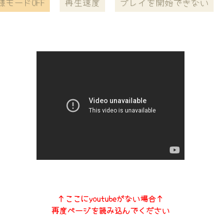
様モードOFF
再生速度
プレイを開始できない
↑ここにyoutubeがない場合↑
再度ページを読み込んでください