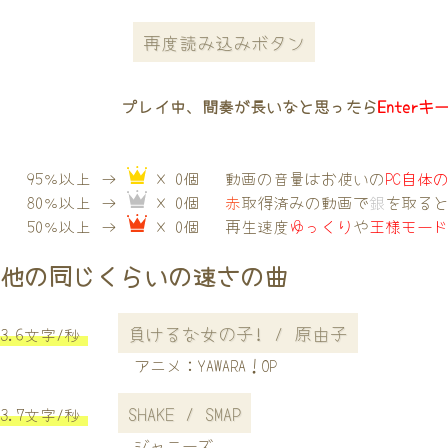
再度読み込みボタン
プレイ中、間奏が長いなと思ったら
Enterキ
95％以上 →
× 0個
動画の音量はお使いの
PC自体
80％以上 →
× 0個
赤
取得済みの動画で
銀
を取る
50％以上 →
× 0個
再生速度
ゆっくり
や
王様モー
他の同じくらいの速さの曲
負けるな女の子! / 原由子
3.6文字/秒
アニメ：YAWARA！OP
SHAKE / SMAP
3.7文字/秒
ジャニーズ