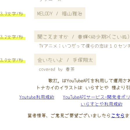
MELODY / 福山雅治
3.3文字/秒
聞こえますか / 春輝<幼少期>(こいぬ)
3.2文字/秒
TVアニメ：いつだって僕らの恋は１０セン
会いたいよ / 手塚翔太
3.0文字/秒
covered by 春茶
歌打。はYouTubeAPIを利用して運用
トナカイのイラストは いらすとや 様より
Youtube利用規約
YouTubeAPIサービス-開発者ポ
いらすとや利用規約
業者様等、ご意見ご要望ございましたら
こちら
ま