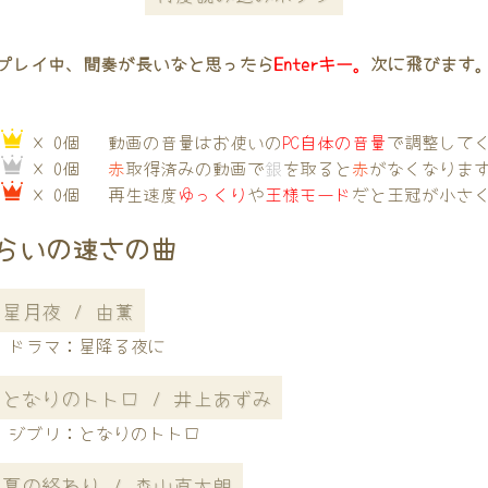
プレイ中、間奏が長いなと思ったら
Enterキー。
次に飛びます
→
× 0個
動画の音量はお使いの
PC自体の音量
で調整して
→
× 0個
赤
取得済みの動画で
銀
を取ると
赤
がなくなりま
→
× 0個
再生速度
ゆっくり
や
王様モード
だと王冠が小さ
らいの速さの曲
星月夜 / 由薫
ドラマ：星降る夜に
となりのトトロ / 井上あずみ
ジブリ：となりのトトロ
夏の終わり / 森山直太朗