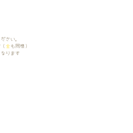
。
ください。
す（
金
も同様）
くなります