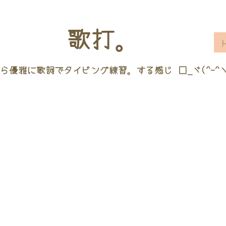
歌打。
ら優雅に歌詞でタイピング練習。する感じ □_ヾ(^-^