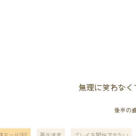
無理に笑わなくて
後半の
様モードOFF
再生速度
プレイを開始できない