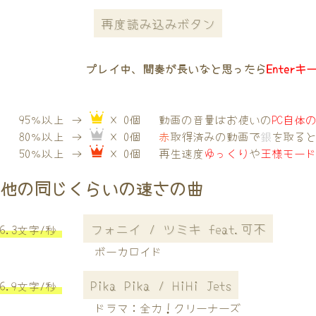
再度読み込みボタン
プレイ中、間奏が長いなと思ったら
Enterキ
95％以上 →
× 0個
動画の音量はお使いの
PC自体
80％以上 →
× 0個
赤
取得済みの動画で
銀
を取る
50％以上 →
× 0個
再生速度
ゆっくり
や
王様モー
他の同じくらいの速さの曲
フォニイ / ツミキ feat.可不
6.3文字/秒
ボーカロイド
Pika Pika / HiHi Jets
6.9文字/秒
ドラマ：全力！クリーナーズ