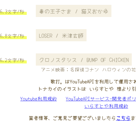
毒の王子さま / 猫又おかゆ
6.3文字/秒
LOSER / 米津玄師
6.8文字/秒
クロノスタシス / BUMP OF CHICKEN
6.2文字/秒
アニメ映画：名探偵コナン ハロウィンの
歌打。はYouTubeAPIを利用して運用
トナカイのイラストは いらすとや 様より
Youtube利用規約
YouTubeAPIサービス-開発者ポ
いらすとや利用規約
業者様等、ご意見ご要望ございましたら
こちら
ま