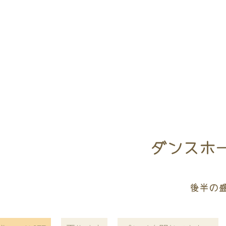
ダンスホール／
後半の