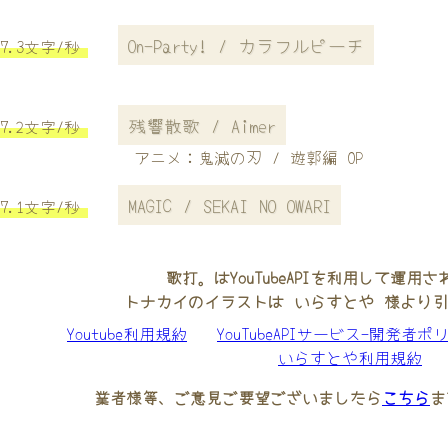
On-Party! / カラフルピーチ
7.3文字/秒
残響散歌 / Aimer
7.2文字/秒
アニメ：鬼滅の刃 / 遊郭編 OP
MAGIC / SEKAI NO OWARI
7.1文字/秒
歌打。はYouTubeAPIを利用して運用
トナカイのイラストは いらすとや 様より
Youtube利用規約
YouTubeAPIサービス-開発者ポ
いらすとや利用規約
業者様等、ご意見ご要望ございましたら
こちら
ま