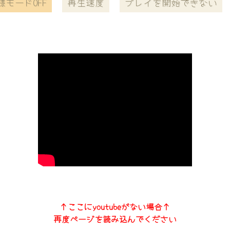
様モードOFF
再生速度
プレイを開始できない
↑ここにyoutubeがない場合↑
再度ページを読み込んでください