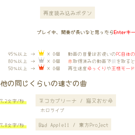
再度読み込みボタン
プレイ中、間奏が長いなと思ったら
Enterキ
95％以上 →
× 0個
動画の音量はお使いの
PC自体
80％以上 →
× 0個
赤
取得済みの動画で
銀
を取る
50％以上 →
× 0個
再生速度
ゆっくり
や
王様モー
他の同じくらいの速さの曲
ネコカブリーナ / 猫又おかゆ
7.2文字/秒
ホロライブ
Bad Apple!! / 東方Project
7.8文字/秒