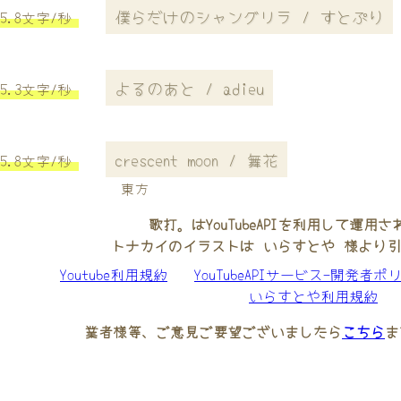
僕らだけのシャングリラ / すとぷり
5.8文字/秒
よるのあと / adieu
5.3文字/秒
crescent moon / 舞花
5.8文字/秒
東方
歌打。はYouTubeAPIを利用して運用
トナカイのイラストは いらすとや 様より
Youtube利用規約
YouTubeAPIサービス-開発者ポ
いらすとや利用規約
業者様等、ご意見ご要望ございましたら
こちら
ま