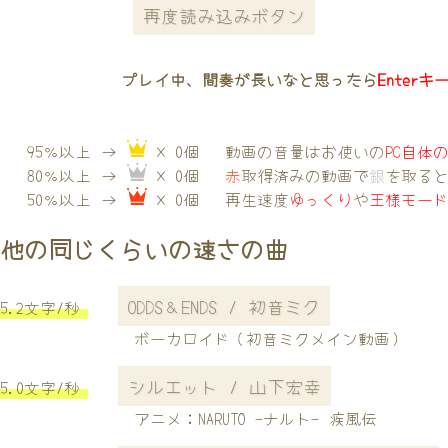
再度読み込みボタン
プレイ中、間奏が長いなと思ったら
Enterキ
95％以上 →
× 0個
動画の音量はお使いの
PC自体
80％以上 →
× 0個
赤
取得済みの動画で
銀
を取る
50％以上 →
× 0個
再生速度
ゆっくり
や
王様モー
他の同じくらいの速さの曲
ODDS＆ENDS / 初音ミク
5.2文字/秒
ボーカロイド（初音ミクメイン動画）
シルエット / 山下宏幸
5.0文字/秒
アニメ：NARUTO -ナルト- 疾風伝