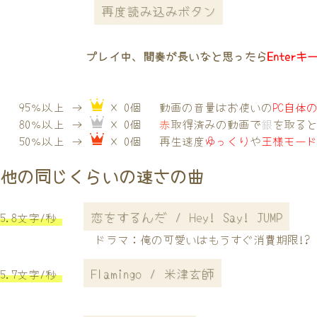
再度読み込みボタン
プレイ中、間奏が長いなと思ったら
Enterキ
95％以上 →
× 0個
動画の音量はお使いの
PC自体
80％以上 →
× 0個
赤
取得済みの動画で
銀
を取る
50％以上 →
× 0個
再生速度
ゆっくり
や
王様モー
他の同じくらいの速さの曲
恋をするんだ / Hey! Say! JUMP
5.8文字/秒
ドラマ：俺の可愛いはもうすぐ消費期限!?
Flamingo / 米津玄師
5.7文字/秒