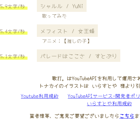
シャルル / YuNi
5.9文字/秒
歌ってみた
メフィスト / 女王蜂
5.4文字/秒
アニメ：【推しの子】
パレードはここさ / すとぷり
5.1文字/秒
歌打。はYouTubeAPIを利用して運用
トナカイのイラストは いらすとや 様より
Youtube利用規約
YouTubeAPIサービス-開発者ポ
いらすとや利用規約
業者様等、ご意見ご要望ございましたら
こちら
ま