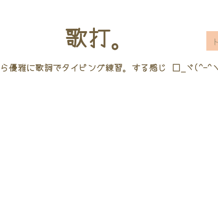
歌打。
ら優雅に歌詞でタイピング練習。する感じ □_ヾ(^-^