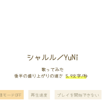
シャルル／YuNi
歌ってみた
後半の盛り上がりの速さ
5.9文字/秒
様モードOFF
再生速度
プレイを開始できない