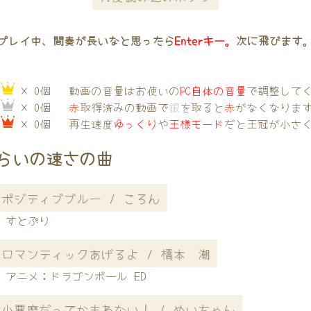
プレイ中、間奏が長いなと思ったら
Enterキー。
次に飛びます
→
× 0個
動画の音量はお使いの
PC自体の音量
で調整して
→
× 0個
赤
取得済みの動画で
銀
を取ると
赤
がなくなりま
→
× 0個
再生速度
ゆっくり
や
王様モード
だと王冠が小さ
らいの速さの曲
ポジティブブルー / ころん
すとぷり
ロマンティックあげるよ / 橋本 潮
アニメ：ドラゴンボール ED
小悪魔だってかまわない！ / めいちゃん