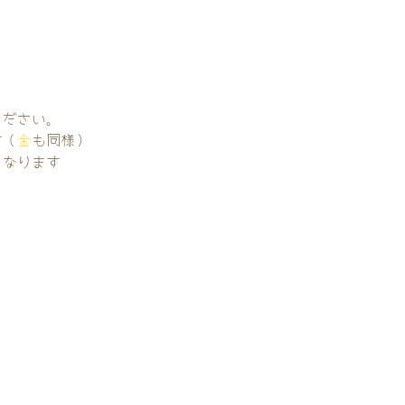
。
ください。
す（
金
も同様）
くなります