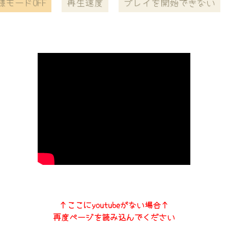
様モードOFF
再生速度
プレイを開始できない
↑ここにyoutubeがない場合↑
再度ページを読み込んでください