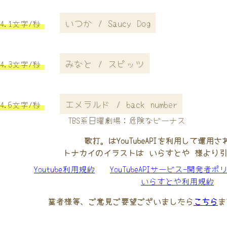
いつか / Saucy Dog
4.1文字/秒
みなと / スピッツ
4.3文字/秒
エメラルド / back number
4.6文字/秒
TBS系日曜劇場：危険なビーナス
歌打。はYouTubeAPIを利用して運用
トナカイのイラストは いらすとや 様より
Youtube利用規約
YouTubeAPIサービス-開発者ポ
いらすとや利用規約
業者様等、ご意見ご要望ございましたら
こちら
ま