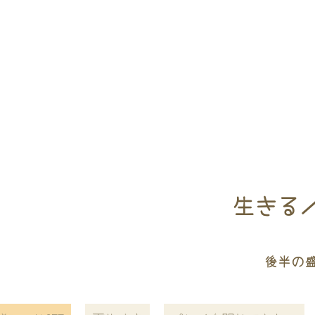
生きる／
後半の