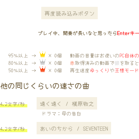
再度読み込みボタン
プレイ中、間奏が長いなと思ったら
Enterキ
95％以上 →
× 0個
動画の音量はお使いの
PC自体
80％以上 →
× 0個
赤
取得済みの動画で
銀
を取る
50％以上 →
× 0個
再生速度
ゆっくり
や
王様モー
他の同じくらいの速さの曲
遠く遠く / 槇原敬之
4.2文字/秒
ドラマ：母の告白
あいのちから / SEVENTEEN
4.2文字/秒