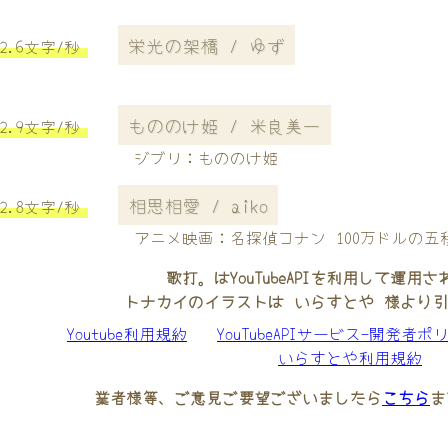
栄光の架橋 / ゆず
2.6文字/秒
もののけ姫 / 米良美一
2.9文字/秒
ジブリ：もののけ姫
相思相愛 / aiko
2.8文字/秒
アニメ映画：名探偵コナン 100万ドルの五
歌打。はYouTubeAPIを利用して運用
トナカイのイラストは いらすとや 様より
Youtube利用規約
YouTubeAPIサービス-開発者ポ
いらすとや利用規約
業者様等、ご意見ご要望ございましたら
こちら
ま