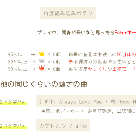
再度読み込みボタン
プレイ中、間奏が長いなと思ったら
Enterキ
95％以上 →
× 0個
動画の音量はお使いの
PC自体
80％以上 →
× 0個
赤
取得済みの動画で
銀
を取る
50％以上 →
× 0個
再生速度
ゆっくり
や
王様モー
他の同じくらいの速さの曲
I Will Always Love You / Whitney H
2.6文字/秒
映画：ボディガード ※英語歌詞。単語間
カブトムシ / aiko
2.9文字/秒