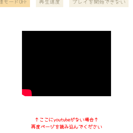
様モードOFF
再生速度
プレイを開始できない
↑ここにyoutubeがない場合↑
再度ページを読み込んでください