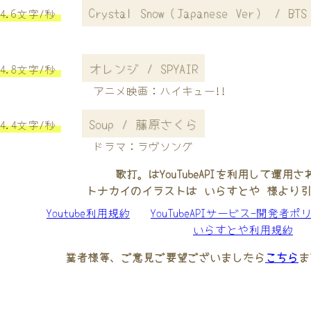
Crystal Snow（Japanese Ver） / 
4.6文字/秒
オレンジ / SPYAIR
4.8文字/秒
アニメ映画：ハイキュー!!
Soup / 藤原さくら
4.4文字/秒
ドラマ：ラヴソング
歌打。はYouTubeAPIを利用して運用
トナカイのイラストは いらすとや 様より
Youtube利用規約
YouTubeAPIサービス-開発者ポ
いらすとや利用規約
業者様等、ご意見ご要望ございましたら
こちら
ま