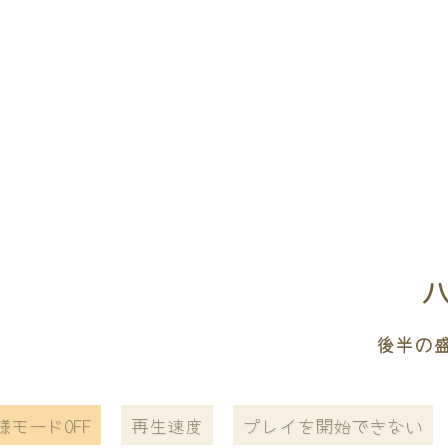
ハ
後半の
様モードOFF
再生速度
プレイを開始できない