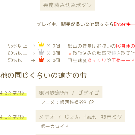
再度読み込みボタン
プレイ中、間奏が長いなと思ったら
Enterキ
95％以上 →
× 0個
動画の音量はお使いの
PC自体
80％以上 →
× 0個
赤
取得済みの動画で
銀
を取る
50％以上 →
× 0個
再生速度
ゆっくり
や
王様モー
他の同じくらいの速さの曲
銀河鉄道999 / ゴダイゴ
4.3文字/秒
アニメ：銀河鉄道999 OP
メテオ / じょん feat. 初音ミク
4.1文字/秒
ボーカロイド