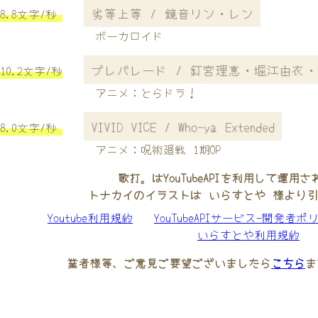
劣等上等 / 鏡音リン・レン
8.8文字/秒
ボーカロイド
プレパレード / 釘宮理恵・堀江由衣
10.2文字/秒
アニメ：とらドラ！
VIVID VICE / Who-ya Extended
8.0文字/秒
アニメ：呪術廻戦 1期OP
歌打。はYouTubeAPIを利用して運用
トナカイのイラストは いらすとや 様より
Youtube利用規約
YouTubeAPIサービス-開発者ポ
いらすとや利用規約
業者様等、ご意見ご要望ございましたら
こちら
ま