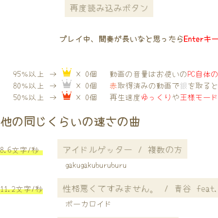
再度読み込みボタン
プレイ中、間奏が長いなと思ったら
Enterキ
95％以上 →
× 0個
動画の音量はお使いの
PC自体
80％以上 →
× 0個
赤
取得済みの動画で
銀
を取る
50％以上 →
× 0個
再生速度
ゆっくり
や
王様モー
他の同じくらいの速さの曲
アイドルゲッター / 複数の方
8.6文字/秒
gakugakuburuburu
性格悪くてすみません。 / 青谷 feat
11.2文字/秒
ボーカロイド