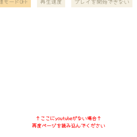
様モードOFF
再生速度
プレイを開始できない
↑ここにyoutubeがない場合↑
再度ページを読み込んでください