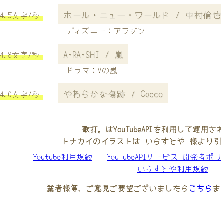
ホール・ニュー・ワールド / 中村倫也
4.5文字/秒
ディズニー：アラジン
A･RA･SHI / 嵐
4.8文字/秒
ドラマ：Vの嵐
やわらかな傷跡 / Cocco
4.0文字/秒
歌打。はYouTubeAPIを利用して運用
トナカイのイラストは いらすとや 様より
Youtube利用規約
YouTubeAPIサービス-開発者ポ
いらすとや利用規約
業者様等、ご意見ご要望ございましたら
こちら
ま