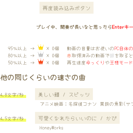
再度読み込みボタン
プレイ中、間奏が長いなと思ったら
Enterキ
95％以上 →
× 0個
動画の音量はお使いの
PC自体
80％以上 →
× 0個
赤
取得済みの動画で
銀
を取る
50％以上 →
× 0個
再生速度
ゆっくり
や
王様モー
他の同じくらいの速さの曲
美しい鰭 / スピッツ
4.8文字/秒
アニメ映画：名探偵コナン 黒鉄の魚影(サ
可愛くなれたらいいのに / かぴ
4.5文字/秒
HoneyWorks