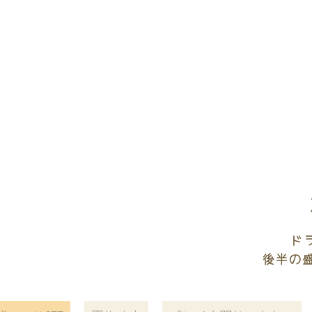
ド
後半の