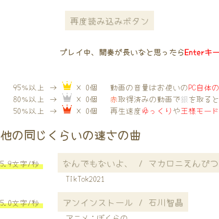
再度読み込みボタン
プレイ中、間奏が長いなと思ったら
Enterキ
95％以上 →
× 0個
動画の音量はお使いの
PC自体
80％以上 →
× 0個
赤
取得済みの動画で
銀
を取る
50％以上 →
× 0個
再生速度
ゆっくり
や
王様モー
他の同じくらいの速さの曲
なんでもないよ、 / マカロニえんぴつ
5.9文字/秒
TikTok2021
アンインストール / 石川智晶
5.0文字/秒
アニメ：ぼくらの