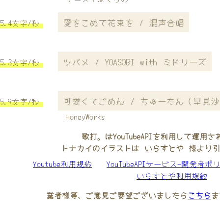
愛をこめて花束を / 混声合唱
5.4文字/秒
ツバメ / YOASOBI with ミドリーズ
5.3文字/秒
可愛くてごめん / ちゅーたん（早見
5.9文字/秒
HoneyWorks
歌打。はYouTubeAPIを利用して運用
トナカイのイラストは いらすとや 様より
Youtube利用規約
YouTubeAPIサービス-開発者ポ
いらすとや利用規約
業者様等、ご意見ご要望ございましたら
こちら
ま