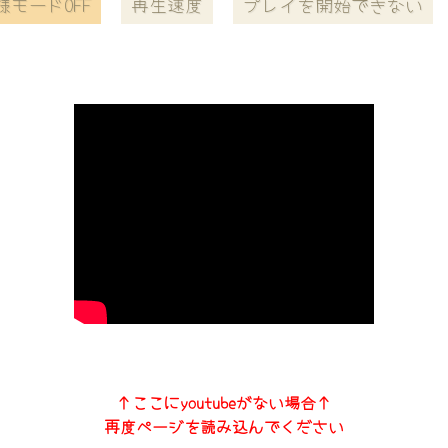
様モードOFF
再生速度
プレイを開始できない
↑ここにyoutubeがない場合↑
再度ページを読み込んでください