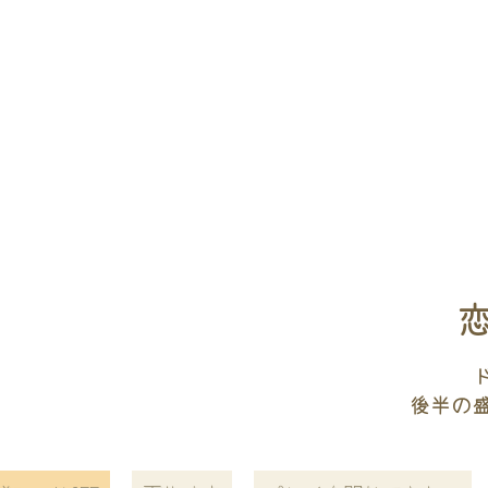
恋
後半の