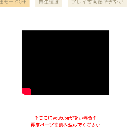
様モードOFF
再生速度
プレイを開始できない
↑ここにyoutubeがない場合↑
再度ページを読み込んでください