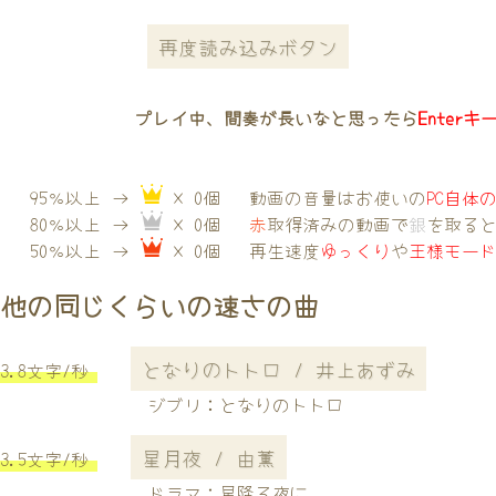
再度読み込みボタン
プレイ中、間奏が長いなと思ったら
Enterキ
95％以上 →
× 0個
動画の音量はお使いの
PC自体
80％以上 →
× 0個
赤
取得済みの動画で
銀
を取る
50％以上 →
× 0個
再生速度
ゆっくり
や
王様モー
他の同じくらいの速さの曲
となりのトトロ / 井上あずみ
3.8文字/秒
ジブリ：となりのトトロ
星月夜 / 由薫
3.5文字/秒
ドラマ：星降る夜に