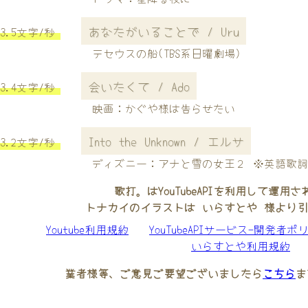
あなたがいることで / Uru
3.5文字/秒
テセウスの船(TBS系日曜劇場)
会いたくて / Ado
3.4文字/秒
映画：かぐや様は告らせたい
Into the Unknown / エルサ
3.2文字/秒
ディズニー：アナと雪の女王２ ※英語歌
歌打。はYouTubeAPIを利用して運用
トナカイのイラストは いらすとや 様より
Youtube利用規約
YouTubeAPIサービス-開発者ポ
いらすとや利用規約
業者様等、ご意見ご要望ございましたら
こちら
ま