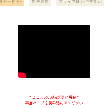
様モードOFF
再生速度
プレイを開始できない
↑ここにyoutubeがない場合↑
再度ページを読み込んでください