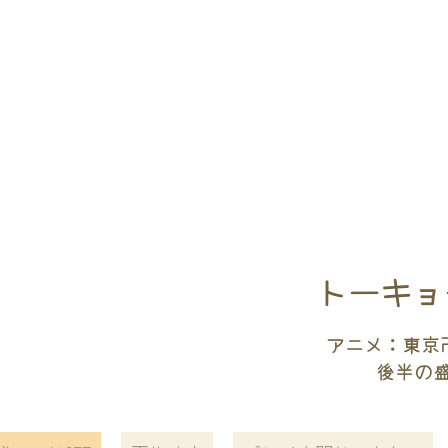
トーキョ
アニメ：東京卍
後半の