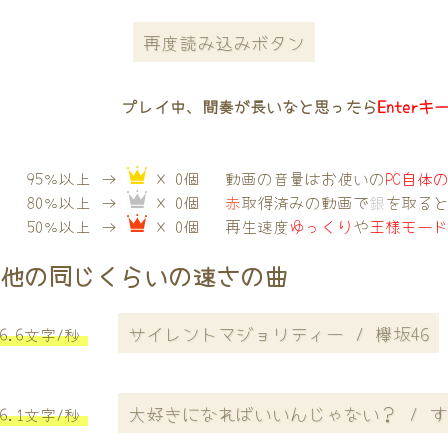
再度読み込みボタン
プレイ中、間奏が長いなと思ったら
Enterキ
95％以上 →
× 0個
動画の音量はお使いの
PC自体
80％以上 →
× 0個
赤
取得済みの動画で
銀
を取る
50％以上 →
× 0個
再生速度
ゆっくり
や
王様モー
他の同じくらいの速さの曲
サイレントマジョリティー / 欅坂46
6.6文字/秒
大好きになればいいんじゃない？ / 
6.1文字/秒