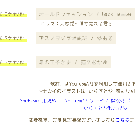
オールドファッション / back number
6.5文字/秒
ドラマ：大恋愛〜僕を忘れる君と
アスノヨゾラ哨戒班 / ゆある
6.7文字/秒
毒の王子さま / 猫又おかゆ
6.3文字/秒
歌打。はYouTubeAPIを利用して運用
トナカイのイラストは いらすとや 様より
Youtube利用規約
YouTubeAPIサービス-開発者ポ
いらすとや利用規約
業者様等、ご意見ご要望ございましたら
こちら
ま