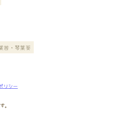
琴葉茜・琴葉葵
。
e ポリシー
す。