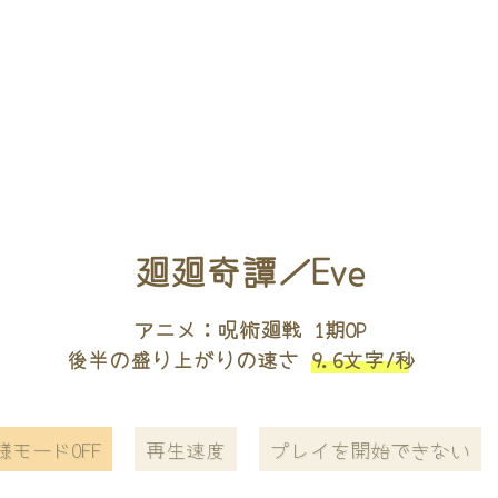
廻廻奇譚／Eve
アニメ：呪術廻戦 1期OP
後半の盛り上がりの速さ
9.6文字/秒
様モードOFF
再生速度
プレイを開始できない