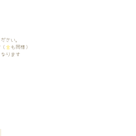
。
ください。
す（
金
も同様）
くなります