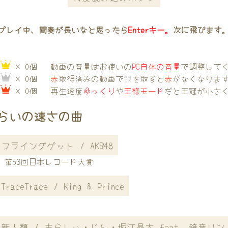
プレイ中、間奏が長いなと思ったら
Enterキー。
次に飛びます
→
× 0個
動画の音量はお使いの
PC自体の音量
で調整して
→
× 0個
赤
取得済みの動画で
銀
を取ると
赤
がなくなりま
→
× 0個
再生速度
ゆっくり
や
王様モード
だと王冠が小さ
らいの速さの曲
フライングゲット / AKB48
第53回日本レコード大賞
TraceTrace / King & Prince
新人類 / まらしぃ・じん・堀江晶太 feat. 鏡音リン