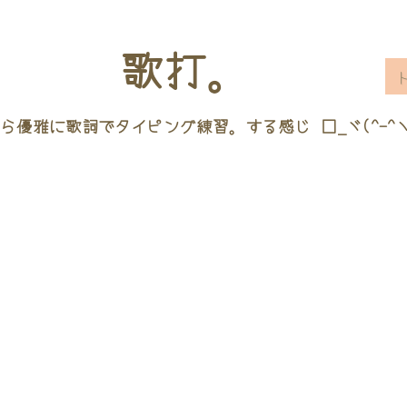
歌打。
ら優雅に歌詞でタイピング練習。する感じ □_ヾ(^-^