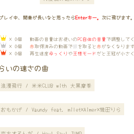
プレイ中、間奏が長いなと思ったら
Enterキー。
次に飛びます
→
× 0個
動画の音量はお使いの
PC自体の音量
で調整して
→
× 0個
赤
取得済みの動画で
銀
を取ると
赤
がなくなりま
→
× 0個
再生速度
ゆっくり
や
王様モード
だと王冠が小さ
らいの速さの曲
浪漫飛行 / 米米CLUB with 大黒摩季
おもかげ / Vaundy feat. milet×Aimer×幾田りら
恋をするんだ / Hey! Say! JUMP