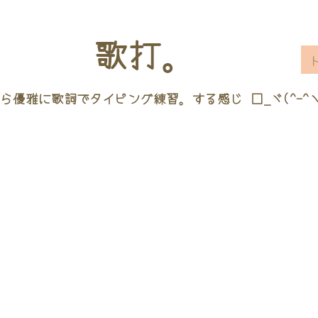
歌打。
ら優雅に歌詞でタイピング練習。する感じ □_ヾ(^-^