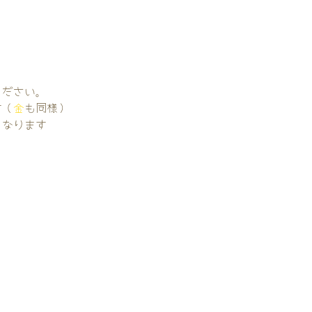
。
ください。
す（
金
も同様）
くなります