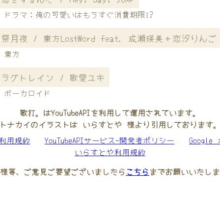
ドラマ：俺の可愛いはもうすぐ消費期限!?
祭月夜 / 東方LostWord feat. 成瀬瑛美＋恋汐りんご
東方
ラグトレイン / 歌愛ユキ
ボーカロイド
歌打。はYouTubeAPIを利用して運用されています。
トナカイのイラストは いらすとや 様より引用しております
be利用規約
YouTubeAPIサービス-開発者ポリシー
Googl
いらすとや利用規約
様等、ご意見ご要望ございましたら
こちら
までお願いいたしま