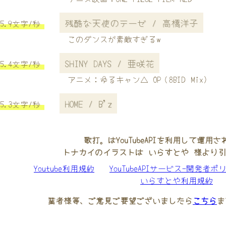
残酷な天使のテーゼ / 高橋洋子
5.9文字/秒
このダンスが素敵すぎるw
SHINY DAYS / 亜咲花
5.4文字/秒
アニメ：ゆるキャン△ OP（8BID Mix)
HOME / B'z
5.3文字/秒
歌打。はYouTubeAPIを利用して運用
トナカイのイラストは いらすとや 様より
Youtube利用規約
YouTubeAPIサービス-開発者ポ
いらすとや利用規約
業者様等、ご意見ご要望ございましたら
こちら
ま