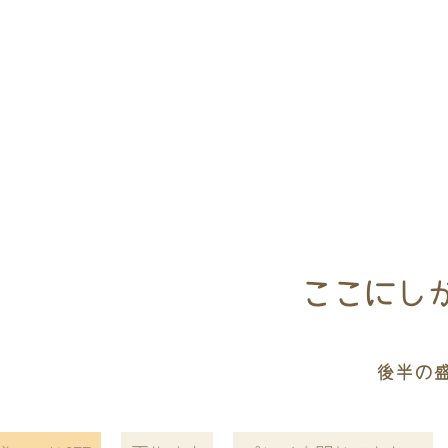
ここにし
後半の