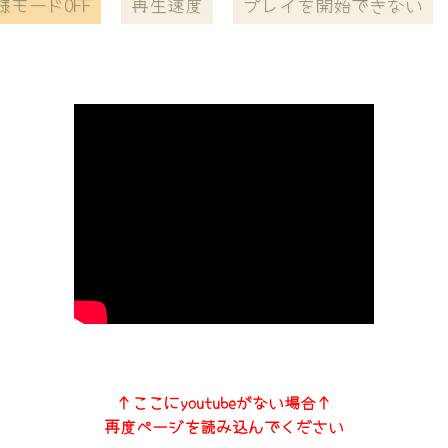
様モードOFF
再生速度
プレイを開始できない
↑ここにyoutubeがない場合↑
再度ページを読み込んでください