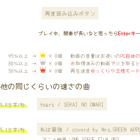
再度読み込みボタン
プレイ中、間奏が長いなと思ったら
Enterキ
95％以上 →
× 0個
動画の音量はお使いの
PC自体
80％以上 →
× 0個
赤
取得済みの動画で
銀
を取る
50％以上 →
× 0個
再生速度
ゆっくり
や
王様モー
他の同じくらいの速さの曲
tears / SEKAI NO OWARI
5.0文字/秒
私は最強 / coverd by Mrs.GREEN APP
5.1文字/秒
アニメ映画：ONE PIECE FILM RED