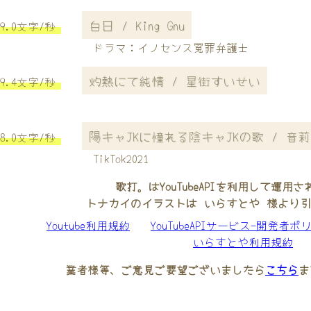
白日 / King Gnu
9.0文字/秒
ドラマ：イノセンス冤罪弁護士
灼熱にて純情 / 星街すいせい
9.4文字/秒
陽キャJKに憧れる陰キャJKの歌 / 音
8.0文字/秒
TikTok2021
歌打。はYouTubeAPIを利用して運用
トナカイのイラストは いらすとや 様より
Youtube利用規約
YouTubeAPIサービス-開発者ポ
いらすとや利用規約
業者様等、ご意見ご要望ございましたら
こちら
ま