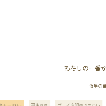
わたしの一番かわ
後半の
様モードOFF
再生速度
プレイを開始できない