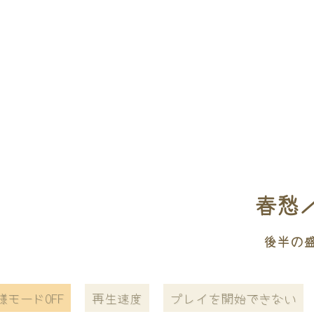
春愁／M
後半の
様モードOFF
再生速度
プレイを開始できない