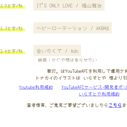
IT'S ONLY LOVE / 福山雅治
3.0文字/秒
ヘビーローテーション / AKB48
3.3文字/秒
会いたくて / Ado
3.4文字/秒
映画：かぐや様は告らせたい
歌打。はYouTubeAPIを利用して運用
トナカイのイラストは いらすとや 様より
Youtube利用規約
YouTubeAPIサービス-開発者ポ
いらすとや利用規約
業者様等、ご意見ご要望ございましたら
こちら
ま