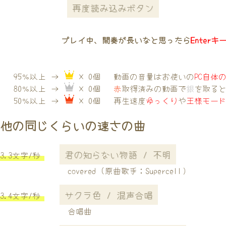
再度読み込みボタン
プレイ中、間奏が長いなと思ったら
Enterキ
95％以上 →
× 0個
動画の音量はお使いの
PC自体
80％以上 →
× 0個
赤
取得済みの動画で
銀
を取る
50％以上 →
× 0個
再生速度
ゆっくり
や
王様モー
他の同じくらいの速さの曲
君の知らない物語 / 不明
3.3文字/秒
covered (原曲歌手：Supercell）
サクラ色 / 混声合唱
3.4文字/秒
合唱曲