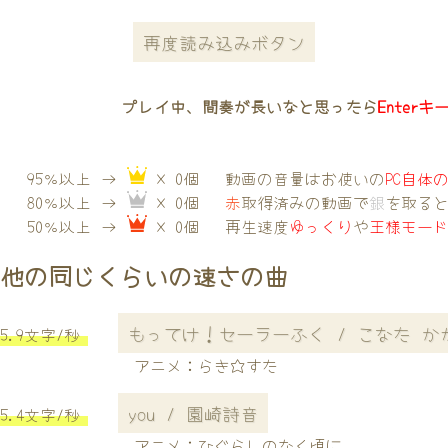
再度読み込みボタン
プレイ中、間奏が長いなと思ったら
Enterキ
95％以上 →
× 0個
動画の音量はお使いの
PC自体
80％以上 →
× 0個
赤
取得済みの動画で
銀
を取る
50％以上 →
× 0個
再生速度
ゆっくり
や
王様モー
他の同じくらいの速さの曲
もってけ！セーラーふく / こなた か
5.9文字/秒
アニメ：らき☆すた
you / 園崎詩音
5.4文字/秒
アニメ：ひぐらしのなく頃に