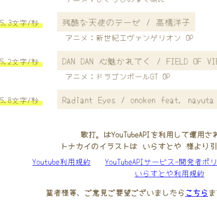
残酷な天使のテーゼ / 高橋洋子
5.3文字/秒
アニメ：新世紀エヴァンゲリオン OP
DAN DAN 心魅かれてく / FIELD OF VI
5.2文字/秒
アニメ：ドラゴンボールGT OP
Radiant Eyes / onoken feat. nayuta
5.8文字/秒
歌打。はYouTubeAPIを利用して運用
トナカイのイラストは いらすとや 様より
Youtube利用規約
YouTubeAPIサービス-開発者ポ
いらすとや利用規約
業者様等、ご意見ご要望ございましたら
こちら
ま