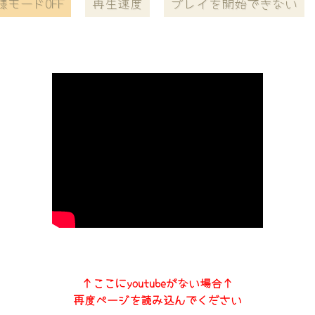
様モードOFF
再生速度
プレイを開始できない
↑ここにyoutubeがない場合↑
再度ページを読み込んでください