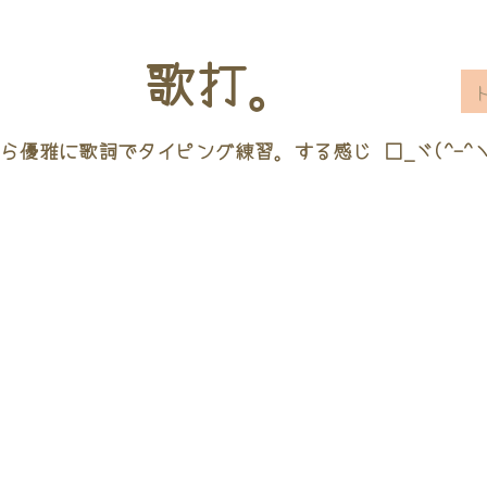
歌打。
ら優雅に歌詞でタイピング練習。する感じ □_ヾ(^-^