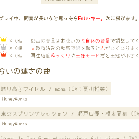
プレイ中、間奏が長いなと思ったら
Enterキー。
次に飛びます
→
× 0個
動画の音量はお使いの
PC自体の音量
で調整して
→
× 0個
赤
取得済みの動画で
銀
を取ると
赤
がなくなりま
→
× 0個
再生速度
ゆっくり
や
王様モード
だと王冠が小さ
らいの速さの曲
誇り高きアイドル / mona（CV：夏川椎菜)
HoneyWorks
東京スプリングセッション / 瀬戸口優・榎本夏樹 (C
HoneyWorks
Dance In The Game -Lyric video full size- / ZAQ