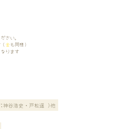
。
ください。
す（
金
も同様）
くなります
V:神谷浩史・戸松遥 )他