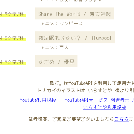
Share The World / 東方神起
4.7文字/秒
アニメ：ワンピース
夜は眠れるかい？ / flumpool
4.5文字/秒
アニメ：亜人
かごめ / 優里
4.7文字/秒
歌打。はYouTubeAPIを利用して運用
トナカイのイラストは いらすとや 様より
Youtube利用規約
YouTubeAPIサービス-開発者ポ
いらすとや利用規約
業者様等、ご意見ご要望ございましたら
こちら
ま