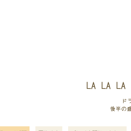
LA LA L
ド
後半の