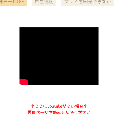
様モードOFF
再生速度
プレイを開始できない
↑ここにyoutubeがない場合↑
再度ページを読み込んでください