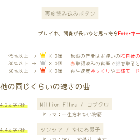
再度読み込みボタン
プレイ中、間奏が長いなと思ったら
Enterキ
95％以上 →
× 0個
動画の音量はお使いの
PC自体
80％以上 →
× 0個
赤
取得済みの動画で
銀
を取る
50％以上 →
× 0個
再生速度
ゆっくり
や
王様モー
他の同じくらいの速さの曲
Million Films / コブクロ
4.2文字/秒
ドラマ：一生忘れない物語
シンシア / なにわ男子
4.4文字/秒
ドラマ：彼女、お借りします