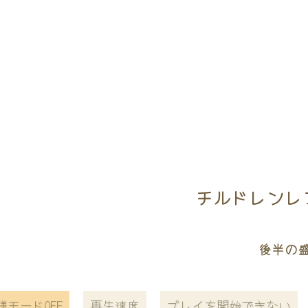
チルドレンレコ
後半の
様モードOFF
再生速度
プレイを開始できない