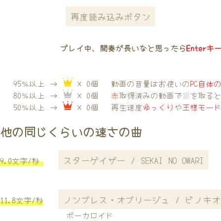
再度読み込みボタン
プレイ中、間奏が長いなと思ったら
Enterキ
95％以上 →
× 0個
動画の音量はお使いの
PC自体
80％以上 →
× 0個
赤
取得済みの動画で
銀
を取る
50％以上 →
× 0個
再生速度
ゆっくり
や
王様モー
他の同じくらいの速さの曲
スターゲイザー / SEKAI NO OWARI
9.0文字/秒
ノンブレス・オブリージュ / ピノキオピ
11.8文字/秒
ボーカロイド