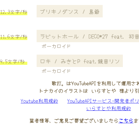
ブリキノダンス / 島爺
12.3文字/秒
ラビットホール / DECO*27 feat. 初
11.6文字/秒
ボーカロイド
ロキ / みきとP feat.鏡音リン
9.5文字/秒
ボーカロイド
歌打。はYouTubeAPIを利用して運用
トナカイのイラストは いらすとや 様より
Youtube利用規約
YouTubeAPIサービス-開発者ポ
いらすとや利用規約
業者様等、ご意見ご要望ございましたら
こちら
ま