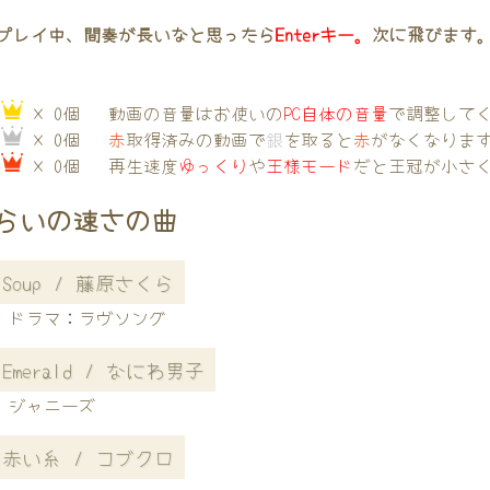
プレイ中、間奏が長いなと思ったら
Enterキー。
次に飛びます
→
× 0個
動画の音量はお使いの
PC自体の音量
で調整して
→
× 0個
赤
取得済みの動画で
銀
を取ると
赤
がなくなりま
→
× 0個
再生速度
ゆっくり
や
王様モード
だと王冠が小さ
らいの速さの曲
Soup / 藤原さくら
ドラマ：ラヴソング
Emerald / なにわ男子
ジャニーズ
赤い糸 / コブクロ