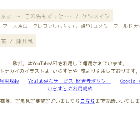
友よ ～ この先もずっと･･･ / ケツメイシ
アニメ映画：クレヨンしんちゃん 爆睡!ユメミーワールド大
花 / 藤井風
歌打。はYouTubeAPIを利用して運用されています。
トナカイのイラストは いらすとや 様より引用しております
be利用規約
YouTubeAPIサービス-開発者ポリシー
Googl
いらすとや利用規約
様等、ご意見ご要望ございましたら
こちら
までお願いいたしま