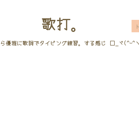
歌打。
ら優雅に歌詞でタイピング練習。する感じ □_ヾ(^-^