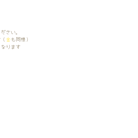
。
ください。
す（
金
も同様）
くなります