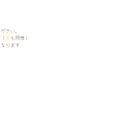
。
ください。
す（
金
も同様）
くなります