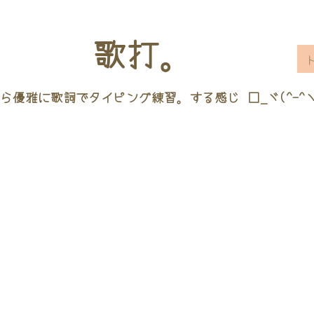
歌打。
ら優雅に歌詞でタイピング練習。する感じ □_ヾ(^-^