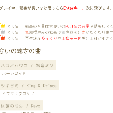
プレイ中、間奏が長いなと思ったら
Enterキー。
次に飛びます
→
× 0個
動画の音量はお使いの
PC自体の音量
で調整して
→
× 0個
赤
取得済みの動画で
銀
を取ると
赤
がなくなりま
→
× 0個
再生速度
ゆっくり
や
王様モード
だと王冠が小さ
らいの速さの曲
ハロ／ハワユ / 初音ミク
ボーカロイド
ツキヨミ / King & Prince
ドラマ：クロサギ
紅蓮の弓矢 / Revo